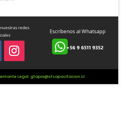
 nuestras redes
Escríbenos al Whatsapp
ciales
+56 9 6511 9352
esentante Legal: gtapia@sfcapacitacion.cl