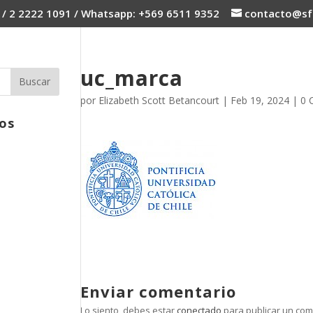
 / 2 2222 1091 / Whatsapp: +569 6511 9352
contacto@sfc
uc_marca
por
Elizabeth Scott Betancourt
|
Feb 19, 2024
|
0 
os
Enviar comentario
Lo siento, debes estar
conectado
para publicar un com