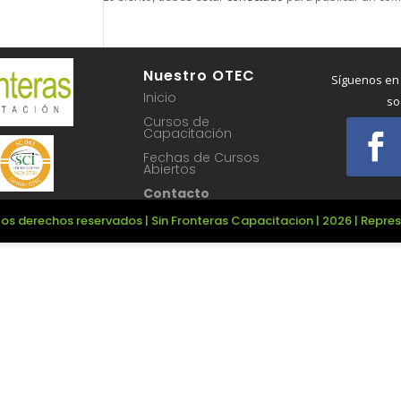
Nuestro OTEC
Síguenos en
Inicio
so
Cursos de
Capacitación
Fechas de Cursos
Abiertos
Contacto
os derechos reservados | Sin Fronteras Capacitacion | 2026 | Repr