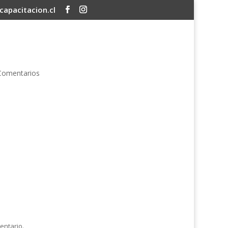
apacitacion.cl
Comentarios
entario.