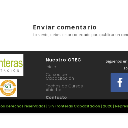
Enviar comentario
Lo siento, debes estar
conectado
para publicar un com
Nuestro OTEC
Síguenos en
Inicio
so
Cursos de
Capacitación
Fechas de Cursos
Abiertos
Contacto
os derechos reservados | Sin Fronteras Capacitacion | 2026 | Repr