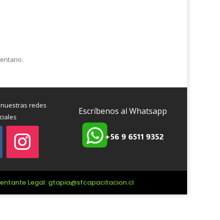
entario.
 nuestras redes
Escríbenos al Whatsapp
ciales
+56 9 6511 9352
esentante Legal: gtapia@sfcapacitacion.cl