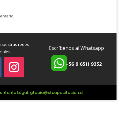
entario.
 nuestras redes
Escríbenos al Whatsapp
ciales
+56 9 6511 9352
esentante Legal: gtapia@sfcapacitacion.cl