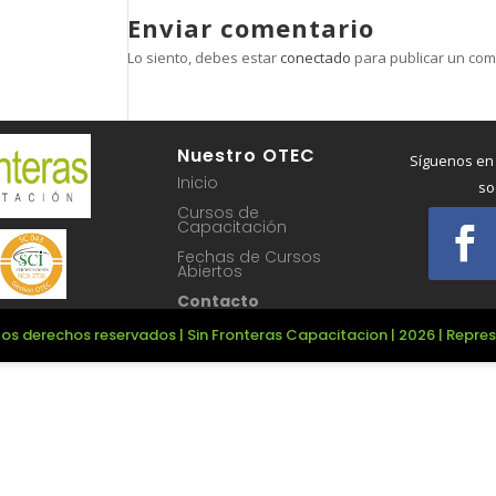
Enviar comentario
Lo siento, debes estar
conectado
para publicar un com
Nuestro OTEC
Síguenos en
Inicio
so
Cursos de
Capacitación
Fechas de Cursos
Abiertos
Contacto
os derechos reservados | Sin Fronteras Capacitacion | 2026 | Repr