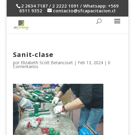
2 2634 7187 / 2 2222 1091 / Whatsapp: +569
6511 9352
contacto@sfcapacitacion.cl
Sanit-clase
por
Elizabeth Scott Betancourt
|
Feb 13, 2024
|
0
Comentarios