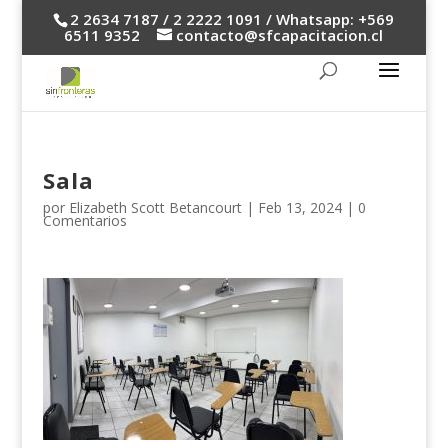
2 2634 7187 / 2 2222 1091 / Whatsapp: +569
6511 9352
contacto@sfcapacitacion.cl
Sala
por
Elizabeth Scott Betancourt
|
Feb 13, 2024
|
0
Comentarios