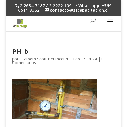
2 2634 7187 / 2 2222 1091 / Whatsapp: +569
6511 9352
contacto@sfcapacitacion.cl
PH-b
por
Elizabeth Scott Betancourt
|
Feb 15, 2024
|
0
Comentarios