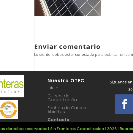
Enviar comentario
Lo siento, debes estar
conectado
para publicar un com
Nuestro OTEC
Síguenos en
Inicio
so
Cursos de
Capacitación
Fechas de Cursos
Abiertos
Contacto
os derechos reservados | Sin Fronteras Capacitacion | 2026 | Repr