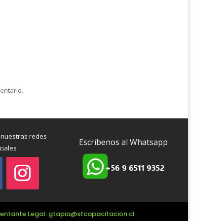
entario.
 nuestras redes
Escríbenos al Whatsapp
ciales
+56 9 6511 9352
esentante Legal: gtapia@sfcapacitacion.cl