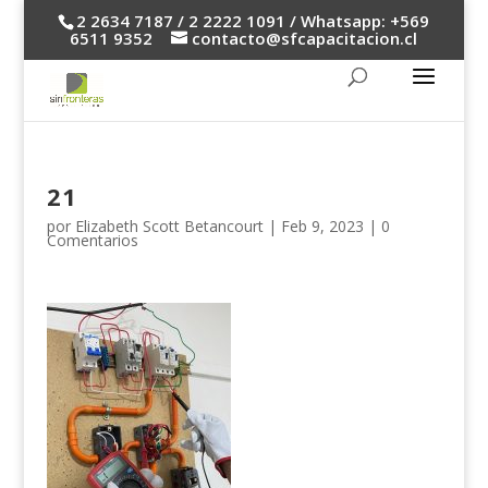
2 2634 7187 / 2 2222 1091 / Whatsapp: +569
6511 9352
contacto@sfcapacitacion.cl
21
por
Elizabeth Scott Betancourt
|
Feb 9, 2023
|
0
Comentarios