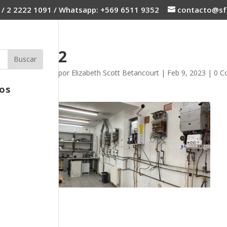
 / 2 2222 1091 / Whatsapp: +569 6511 9352
contacto@sfc
2
por
Elizabeth Scott Betancourt
|
Feb 9, 2023
|
0 C
os