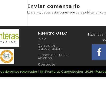
Enviar comentario
Lo siento, debes estar
conectado
para publicar un com
Nuestro OTEC
Síguenos en
Inicio
so
Cursos de
Capacitación
Fechas de Cursos
Abiertos
Contacto
os derechos reservados | Sin Fronteras Capacitacion | 2026 | Repr