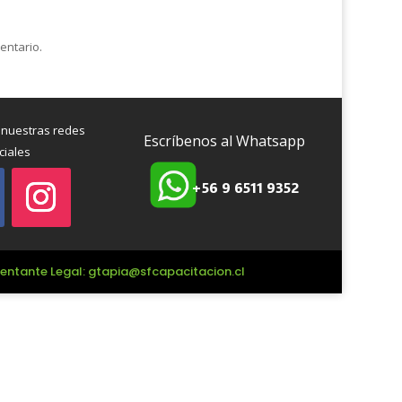
entario.
 nuestras redes
Escríbenos al Whatsapp
ciales
+56 9 6511 9352
esentante Legal: gtapia@sfcapacitacion.cl