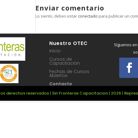
Enviar comentario
Lo siento, debes estar
conectado
para publicar un com
Nuestro OTEC
Síguenos en
Inicio
so
Cursos de
Capacitación
Fechas de Cursos
Abiertos
Contacto
os derechos reservados | Sin Fronteras Capacitacion | 2026 | Repr