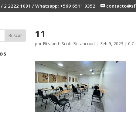
 / 2 2222 1091 / Whatsapp: +569 6511 9352
contacto@sfc
11
por
Elizabeth Scott Betancourt
|
Feb 9, 2023
|
0 C
os