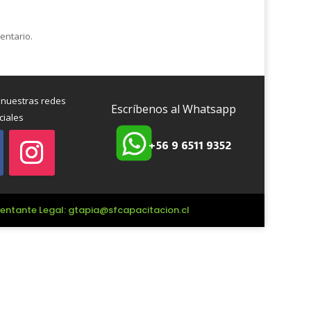
entario.
 nuestras redes
Escríbenos al Whatsapp
ciales
+56 9 6511 9352
esentante Legal: gtapia@sfcapacitacion.cl