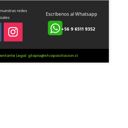
 nuestras redes
Escríbenos al Whatsapp
ciales
+56 9 6511 9352
esentante Legal: gtapia@sfcapacitacion.cl