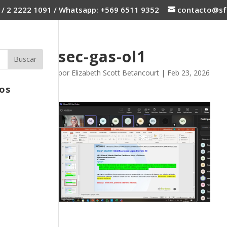
 / 2 2222 1091 / Whatsapp: +569 6511 9352
contacto@sfc
sec-gas-ol1
por
Elizabeth Scott Betancourt
|
Feb 23, 2026
os