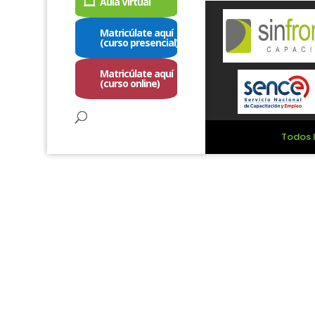
Aula Virtual
Matricúlate aquí
(curso presencial)
Matricúlate aquí
(curso online)
Todos l