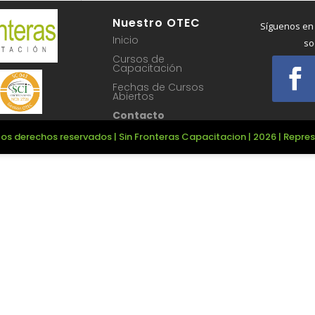
Nuestro OTEC
Síguenos en
Inicio
so
Cursos de
Capacitación
Fechas de Cursos
Abiertos
Contacto
os derechos reservados | Sin Fronteras Capacitacion | 2026 | Repr