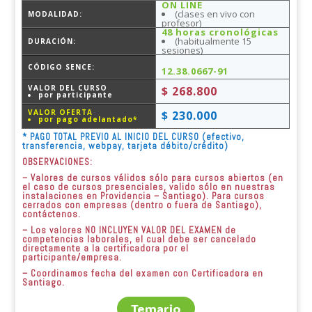
ON LINE
(clases en vivo con
MODALIDAD:
profesor)
48 horas cronológicas
(habitualmente 15
DURACIÓN:
sesiones)
CÓDIGO SENCE:
12.38.0667-91
VALOR DEL CURSO
$ 268.800
por participante
VALOR OFERTA
$ 230.000
por pago adelantado*
* PAGO TOTAL PREVIO AL INICIO DEL CURSO (efectivo,
transferencia, webpay, tarjeta débito/crédito)
OBSERVACIONES:
– Valores de cursos válidos sólo para cursos abiertos (en
el caso de cursos presenciales, valido sólo en nuestras
instalaciones en Providencia – Santiago). Para cursos
cerrados con empresas (dentro o fuera de Santiago),
contáctenos.
– Los valores NO INCLUYEN VALOR DEL EXAMEN de
competencias laborales, el cual debe ser cancelado
directamente a la certificadora por el
participante/empresa.
– Coordinamos fecha del examen con Certificadora en
Santiago.
Temario