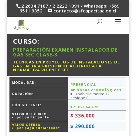
2 2634 7187 / 2 2222 1091 / Whatsapp: +569
6511 9352
contacto@sfcapacitacion.cl
CURSO:
PREPARACIÓN EXAMEN INSTALADOR DE
GAS SEC CLASE-3
TÉCNICAS EN PROYECTOS DE INSTALACIONES DE
GAS EN BAJA PRESIÓN DE ACUERDO A LA
NORMATIVA VIGENTE SEC
MODALIDAD:
PRESENCIAL
48 horas cronológicas
(habitualmente 12
DURACIÓN:
sesiones)
CÓDIGO SENCE:
12.38.0643-95
VALOR DEL CURSO
$ 336.000
por participante
VALOR OFERTA
$ 290.000
por pago adelantado*