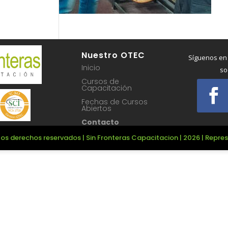
Nuestro OTEC
Síguenos en
Inicio
so
Cursos de
Capacitación
Fechas de Cursos
Abiertos
Contacto
os derechos reservados | Sin Fronteras Capacitacion | 2026 | Repr