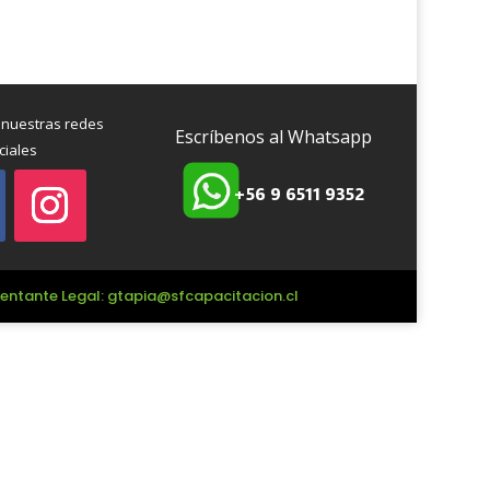
 nuestras redes
Escríbenos al Whatsapp
ciales
+56 9 6511 9352
esentante Legal: gtapia@sfcapacitacion.cl