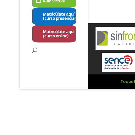
Aula Virtual
Matricúlate aquí
(curso presencial)
Matricúlate aquí
(curso online)
Todos l