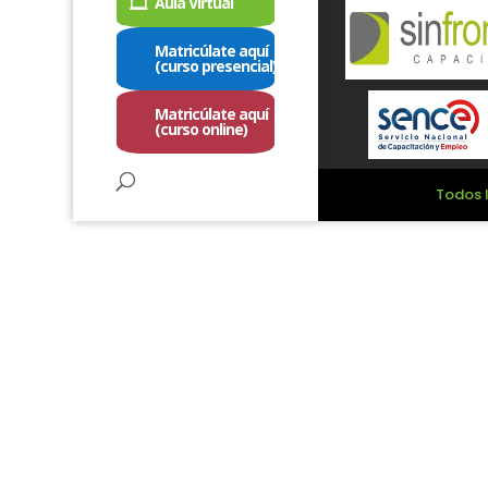
Aula Virtual
Matricúlate aquí
(curso presencial)
Matricúlate aquí
(curso online)
Todos l