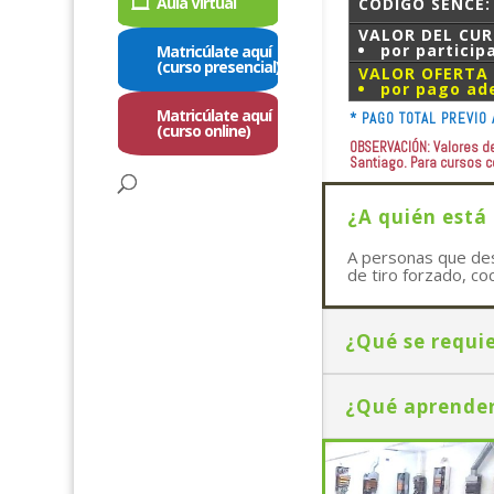
Aula Virtual
CÓDIGO SENCE:
VALOR DEL CU
por particip
Matricúlate aquí
(curso presencial)
VALOR OFERTA
por pago ad
Matricúlate aquí
* PAGO TOTAL PREVIO 
(curso online)
OBSERVACIÓN: Valores de
Santiago. Para cursos 
¿A quién está 
A personas que des
de tiro forzado, co
¿Qué se requie
¿Qué aprende