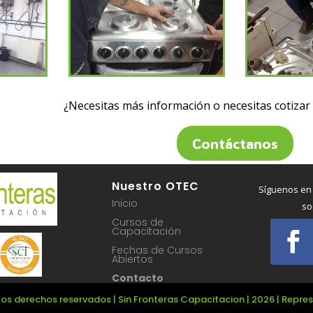
¿Necesitas más información o necesitas cotizar
Contáctanos
Nuestro OTEC
Síguenos en
Inicio
so
Cursos de
Capacitación
Fechas de Cursos
Abiertos
Contacto
os derechos reservados | Sin Fronteras Capacitacion | 2026 | Repr