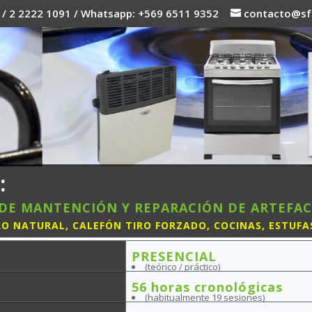
 / 2 2222 1091 / Whatsapp: +569 6511 9352
contacto@sfc
:
DE MANTENCIÓN Y REPARACIÓN DE ARTEFAC
RO NATURAL, CALEFÓN TIRO FORZADO, COCINAS, ESTUFA
PRESENCIAL
(teórico / práctico)
56 horas cronológicas
(habitualmente 19 sesiones)