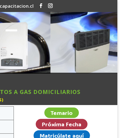
apacitacion.cl
TOS A GAS DOMICILIARIOS
S)
Temario
Próxima Fecha
Matricúlate aquí