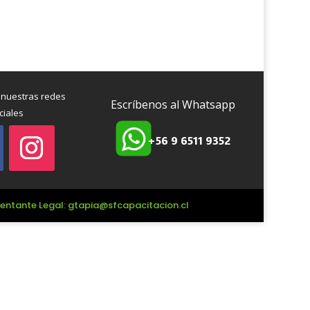
 nuestras redes
Escríbenos al Whatsapp
ciales
+56 9 6511 9352
esentante Legal: gtapia@sfcapacitacion.cl