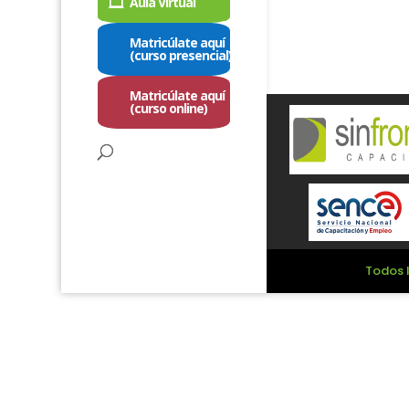
Aula Virtual
Matricúlate aquí
(curso presencial)
Matricúlate aquí
(curso online)
Todos l