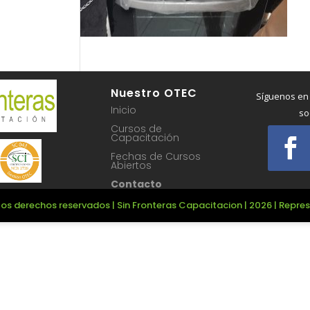
Nuestro OTEC
Síguenos en
Inicio
so
Cursos de
Capacitación
Fechas de Cursos
Abiertos
Contacto
os derechos reservados | Sin Fronteras Capacitacion | 2026 | Repr