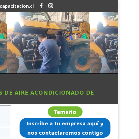
apacitacion.cl
S DE AIRE ACONDICIONADO DE
Temario
Inscribe a tu empresa aquí y
nos contactaremos contigo