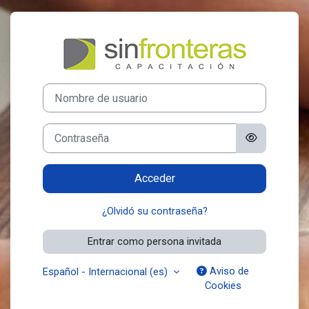
Salta al contenido principal
Entrar a Aulas V
Nombre de usuario
Contraseña
Acceder
¿Olvidó su contraseña?
Entrar como persona invitada
Aviso de
Español - Internacional ‎(es)‎
Cookies