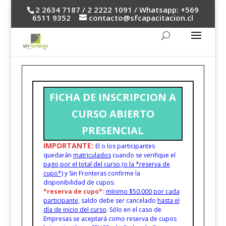
2 2634 7187 / 2 2222 1091 / Whatsapp: +569
6511 9352
contacto@sfcapacitacion.cl
FICHA DE INSCRIPCION A
CURSO ABIERTO
PRESENCIAL
IMPORTANTE:
El o los participantes
quedarán
matriculados
cuando se verifique el
pago por el total del curso (o la *reserva de
cupo*)
y Sin Fronteras confirme la
disponibilidad de cupos.
*reserva de cupo*:
mínimo $50.000 por cada
participante
, saldo debe ser cancelado
hasta el
día de inicio del curso
. Sólo en el caso de
Empresas se aceptará como reserva de cupos